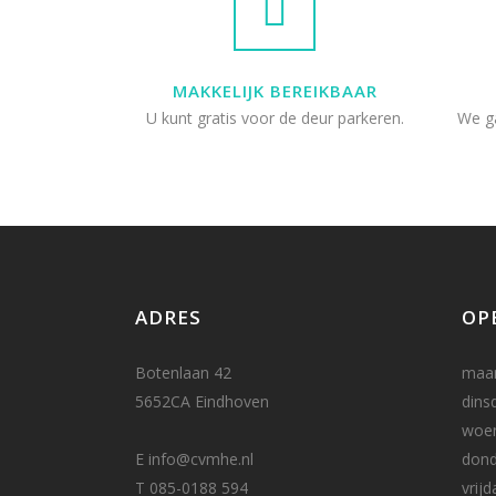
MAKKELIJK BEREIKBAAR
U kunt gratis voor de deur parkeren.
We ga
ADRES
OP
Botenlaan 42
maa
5652CA Eindhoven
dins
woe
E
info@cvmhe.nl
don
T
085-0188 594
vrijd