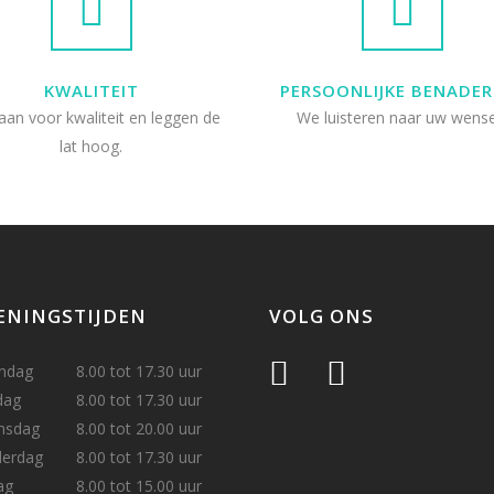
KWALITEIT
PERSOONLIJKE BENADER
an voor kwaliteit en leggen de
We luisteren naar uw wense
lat hoog.
ENINGSTIJDEN
VOLG ONS
ndag
8.00 tot 17.30 uur
dag
8.00 tot 17.30 uur
nsdag
8.00 tot 20.00 uur
derdag
8.00 tot 17.30 uur
ag
8.00 tot 15.00 uur