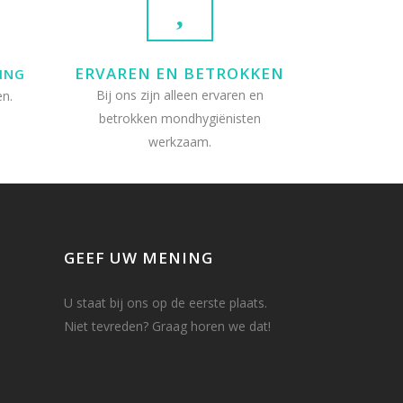
ERVAREN EN BETROKKEN
ING
Bij ons zijn alleen ervaren en
n.
betrokken mondhygiënisten
werkzaam.
GEEF UW MENING
U staat bij ons op de eerste plaats.
Niet tevreden?
Graag horen we dat!